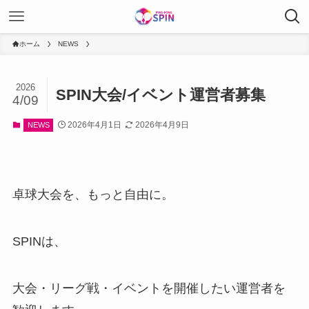
ホーム
NEWS
2026
SPIN大会/イベント運営者募集
4/09
2026年4月1日
2026年4月9日
NEWS
卓球大会を、もっと自由に。
SPINは、
大会・リーグ戦・イベントを開催したい運営者を