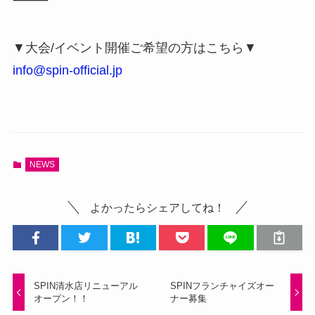
⸻
▼大会/イベント開催ご希望の方はこちら▼
info@spin-official.jp
NEWS
よかったらシェアしてね！
SPIN清水店リニューアル
SPINフランチャイズオー
オープン！！
ナー募集