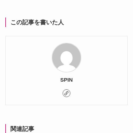
この記事を書いた人
SPIN
関連記事