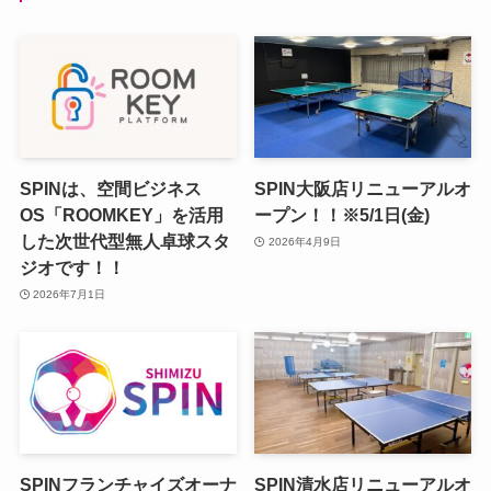
SPINは、空間ビジネス
SPIN大阪店リニューアルオ
OS「ROOMKEY」を活用
ープン！！※5/1日(金)
した次世代型無人卓球スタ
2026年4月9日
ジオです！！
2026年7月1日
SPINフランチャイズオーナ
SPIN清水店リニューアルオ